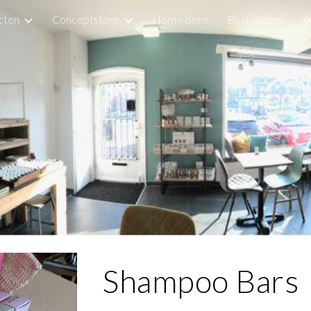
cten
Conceptstore
Home deco
Bestellingen
A
ip to main content
Skip to navigat
Shampoo Bars