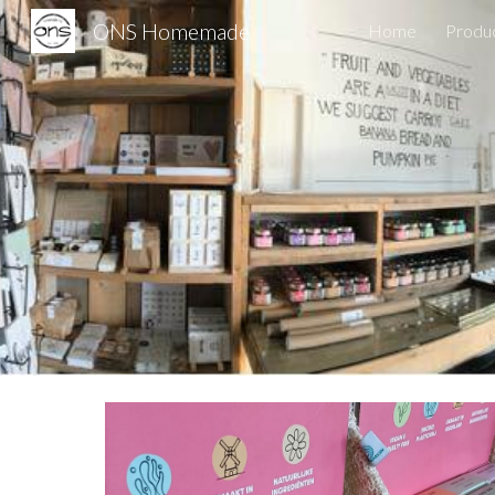
ONS Homemade
Home
Produ
Sk