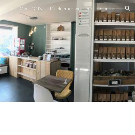
genda
Over ONS
Deelnemer worden?
Contact
ion